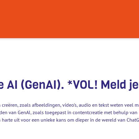
AI (GenAI). *VOL! Meld je 
eëren, zoals afbeeldingen, video's, audio en tekst weten veel mens
kheden van GenAI, zoals toegepast in contentcreatie met behulp v
 harte uit voor een unieke kans om dieper in de wereld van Cha